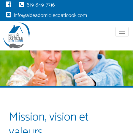
819 849-7716
info@aideadomicilecoaticook.com
Menu
Mission, vision et
valeurs