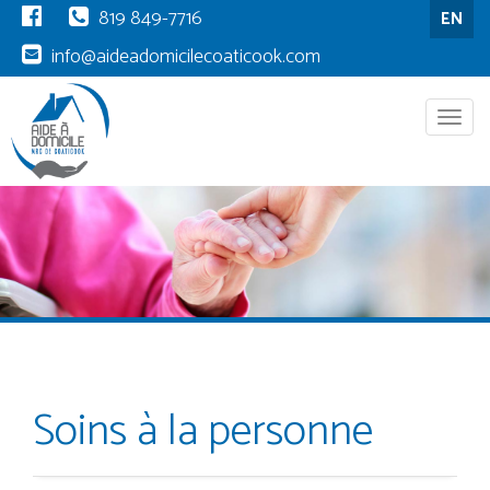
819 849-7716
EN
info@aideadomicilecoaticook.com
Menu
Soins à la personne